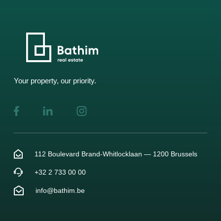
gestion ainsi que la taxe sur l'appartement meublé.
Possibilité de louer un emplacement de parking : 120 € +
10 € de charges/mois. Pour plus d'informations ou pour
organiser une visite, merci de compléter le formulaire de
contact disponible sur ce site.
Your property, our priority.
112 Boulevard Brand-Whitlocklaan — 1200 Brussels
+32 2 733 00 00
info@bathim.be