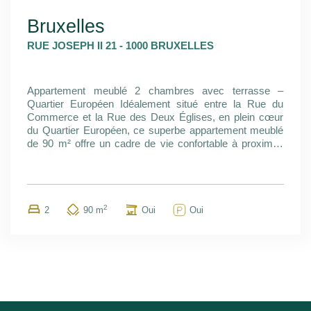
Bruxelles
RUE JOSEPH II 21 - 1000 BRUXELLES
Appartement meublé 2 chambres avec terrasse –
Quartier Européen Idéalement situé entre la Rue du
Commerce et la Rue des Deux Églises, en plein cœur
du Quartier Européen, ce superbe appartement meublé
de 90 m² offre un cadre de vie confortable à proximité
immédiate des institutions européennes, des
commerces, des restaurants et des transports en
commun. L'appartement se compose d'un hall d'entrée,
d'un WC séparé, d'une salle de bains, d'un spacieux
séjour avec une cuisine ouverte entièrement équipée
2
2
90
m
Oui
Oui
(taque vitrocéramique, four, réfrigérateur avec
congélateur, lave-vaisselle, etc.), de deux chambres
ainsi que d'une agréable terrasse. Le bien bénéficie d'un
PEB C, garantissant une bonne performance
énergétique. Charges : 247 €/mois, comprenant les
charges communes, l'eau, l'assurance avec abandon de
recours, l'entretien annuel de la chaudière, les frais de