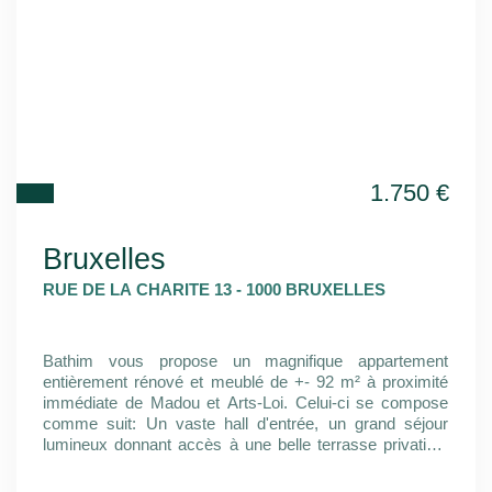
1.750
€
Bruxelles
RUE DE LA CHARITE 13 - 1000 BRUXELLES
Bathim vous propose un magnifique appartement
entièrement rénové et meublé de +- 92 m² à proximité
immédiate de Madou et Arts-Loi. Celui-ci se compose
comme suit: Un vaste hall d'entrée, un grand séjour
lumineux donnant accès à une belle terrasse privative,
une cuisine super-équipée, deux belles chambres avec
une salle de douche, un WC séparé, un espace