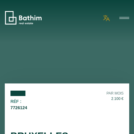
PAR MOIS
2.100
€
RÉF :
7726124