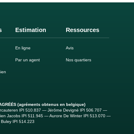
s
Estimation
Ressources
En ligne
Avis
Par un agent
Nos quartiers
ien
n
 AGRÉÉS
(agréments obtenus en belgique)
ercauteren IPI 510.837 — Jérôme Devigné IPI 506.707 —
tien Jacobs IPI 511.945 — Aurore De Winter IPI 513.070 —
Buley IPI 514.223