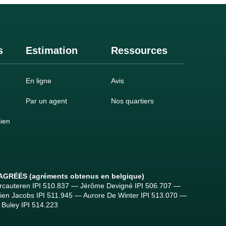
s
Estimation
Ressources
En ligne
Avis
Par un agent
Nos quartiers
ien
n
 AGRÉÉS
(agréments obtenus en belgique)
ercauteren IPI 510.837 — Jérôme Devigné IPI 506.707 —
tien Jacobs IPI 511.945 — Aurore De Winter IPI 513.070 —
Buley IPI 514.223