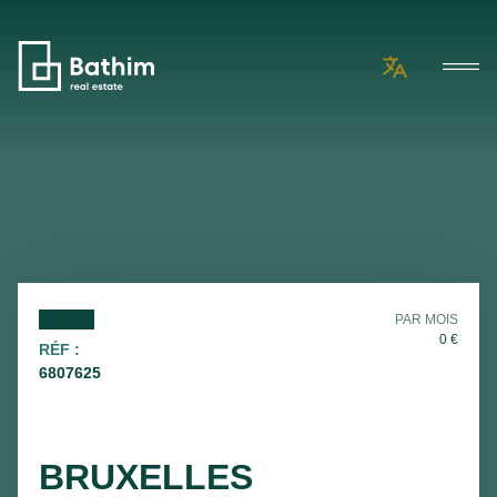
PAR MOIS
0
€
RÉF :
6807625
BRUXELLES