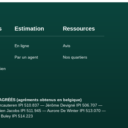
s
Estimation
Ressources
En ligne
Avis
Par un agent
Nos quartiers
ien
n
 AGRÉÉS
(agréments obtenus en belgique)
ercauteren IPI 510.837 — Jérôme Devigné IPI 506.707 —
tien Jacobs IPI 511.945 — Aurore De Winter IPI 513.070 —
Buley IPI 514.223