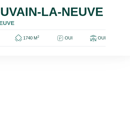
OUVAIN-LA-NEUVE
NEUVE
2
1740
M
OUI
OUI