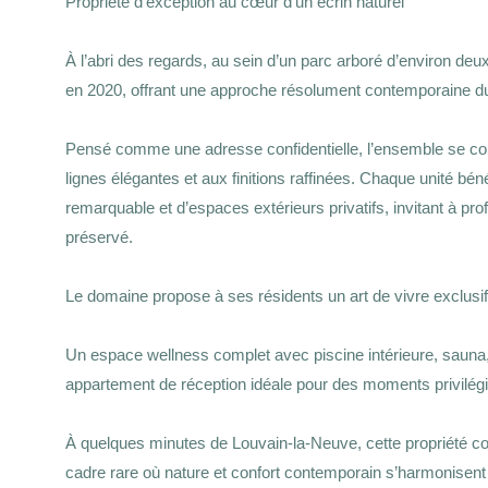
Propriété d’exception au cœur d’un écrin naturel
À l’abri des regards, au sein d’un parc arboré d’environ de
en 2020, offrant une approche résolument contemporaine du 
Pensé comme une adresse confidentielle, l’ensemble se 
lignes élégantes et aux finitions raffinées. Chaque unité bé
remarquable et d’espaces extérieurs privatifs, invitant à pr
préservé.
Le domaine propose à ses résidents un art de vivre exclusif,
Un espace wellness complet avec piscine intérieure, sauna,
appartement de réception idéale pour des moments privilégi
À quelques minutes de Louvain-la-Neuve, cette propriété con
cadre rare où nature et confort contemporain s’harmonisent