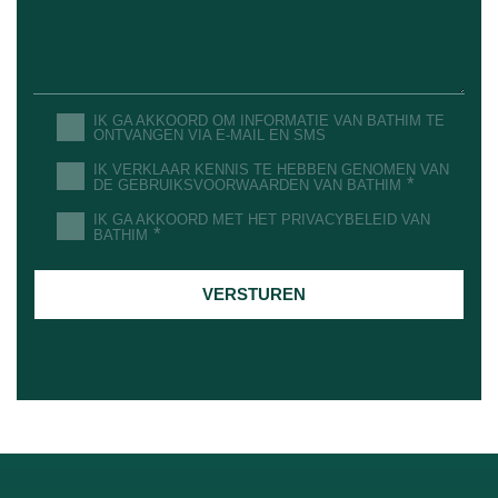
IK GA AKKOORD OM INFORMATIE VAN BATHIM TE
ONTVANGEN VIA E-MAIL EN SMS
IK VERKLAAR KENNIS TE HEBBEN GENOMEN VAN
*
DE GEBRUIKSVOORWAARDEN VAN BATHIM
IK GA AKKOORD MET HET PRIVACYBELEID VAN
*
BATHIM
VERSTUREN