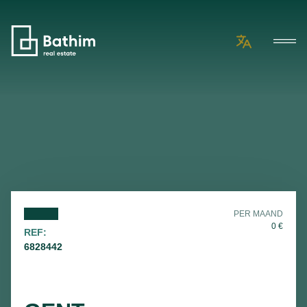
PER MAAND
0
€
REF:
6828442