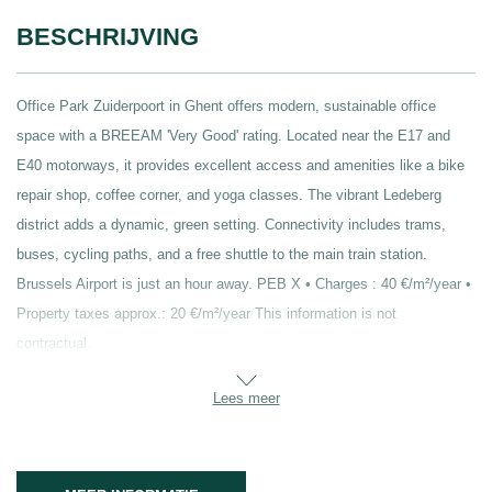
BESCHRIJVING
Office Park Zuiderpoort in Ghent offers modern, sustainable office
space with a BREEAM 'Very Good' rating. Located near the E17 and
E40 motorways, it provides excellent access and amenities like a bike
repair shop, coffee corner, and yoga classes. The vibrant Ledeberg
district adds a dynamic, green setting. Connectivity includes trams,
buses, cycling paths, and a free shuttle to the main train station.
Brussels Airport is just an hour away. PEB X • Charges : 40 €/m²/year •
Property taxes approx.: 20 €/m²/year This information is not
contractual.
Lees meer